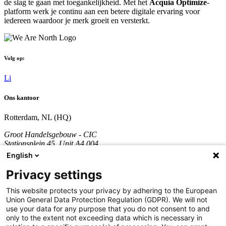
de slag te gaan met toegankelijkheid. Met het
Acquia Optimize
-
platform werk je continu aan een betere digitale ervaring voor
iedereen waardoor je merk groeit en versterkt.
Volg op:
Li
Ons kantoor
Rotterdam, NL (HQ)
Groot Handelsgebouw - CIC
Stationsplein 45, Unit A4.004
3013 AK Rotterdam
English
Nederland
Privacy settings
KVK nummer: 70361746
BTW nummer: NL858290996B01
This website protects your privacy by adhering to the European
Union General Data Protection Regulation (GDPR). We will not
Bel:
+31 851 309 689
use your data for any purpose that you do not consent to and
only to the extent not exceeding data which is necessary in
Bedrijf