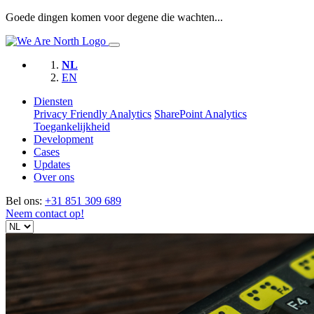
Goede dingen komen voor degene die wachten...
NL
EN
Diensten
Privacy Friendly Analytics
SharePoint Analytics
Toegankelijkheid
Development
Cases
Updates
Over ons
Bel ons:
+31 851 309 689
Neem contact op!