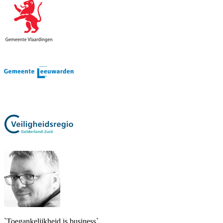
`Toegankelijkheid is business`