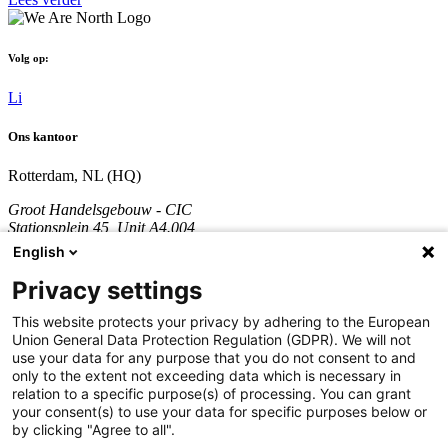
Volg op:
Li
Ons kantoor
Rotterdam, NL (HQ)
Groot Handelsgebouw - CIC
Stationsplein 45, Unit A4.004
3013 AK Rotterdam
English
Nederland
Privacy settings
KVK nummer: 70361746
BTW nummer: NL858290996B01
This website protects your privacy by adhering to the European
Union General Data Protection Regulation (GDPR). We will not
Bel:
+31 851 309 689
use your data for any purpose that you do not consent to and
only to the extent not exceeding data which is necessary in
Bedrijf
relation to a specific purpose(s) of processing. You can grant
your consent(s) to use your data for specific purposes below or
Diensten
by clicking "Agree to all".
Development