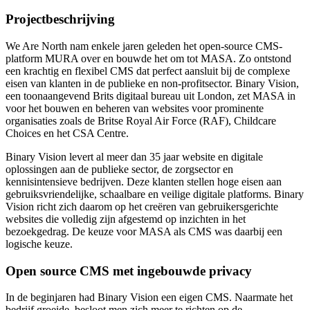
Projectbeschrijving
We Are North nam enkele jaren geleden het open-source CMS-
platform MURA over en bouwde het om tot MASA. Zo ontstond
een krachtig en flexibel CMS dat perfect aansluit bij de complexe
eisen van klanten in de publieke en non-profitsector. Binary Vision,
een toonaangevend Brits digitaal bureau uit London, zet MASA in
voor het bouwen en beheren van websites voor prominente
organisaties zoals de Britse Royal Air Force (RAF), Childcare
Choices en het CSA Centre.
Binary Vision levert al meer dan 35 jaar website en digitale
oplossingen aan de publieke sector, de zorgsector en
kennisintensieve bedrijven. Deze klanten stellen hoge eisen aan
gebruiksvriendelijke, schaalbare en veilige digitale platforms. Binary
Vision richt zich daarom op het creëren van gebruikersgerichte
websites die volledig zijn afgestemd op inzichten in het
bezoekgedrag. De keuze voor MASA als CMS was daarbij een
logische keuze.
Open source CMS met ingebouwde privacy
In de beginjaren had Binary Vision een eigen CMS. Naarmate het
bedrijf groeide, besloot men zich meer te richten op de