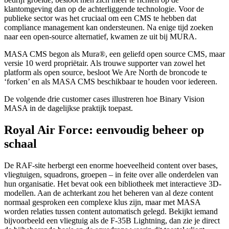
klantomgeving dan op de achterliggende technologie. Voor de
publieke sector was het cruciaal om een CMS te hebben dat
compliance management kan ondersteunen. Na enige tijd zoeken
naar een open-source alternatief, kwamen ze uit bij MURA.
MASA CMS begon als Mura®, een geliefd open source CMS, maar
versie 10 werd propriëtair. Als trouwe supporter van zowel het
platform als open source, besloot We Are North de broncode te
‘forken’ en als MASA CMS beschikbaar te houden voor iedereen.
De volgende drie customer cases illustreren hoe Binary Vision
MASA in de dagelijkse praktijk toepast.
Royal Air Force: eenvoudig beheer op
schaal
De RAF-site herbergt een enorme hoeveelheid content over bases,
vliegtuigen, squadrons, groepen – in feite over alle onderdelen van
hun organisatie. Het bevat ook een bibliotheek met interactieve 3D-
modellen. Aan de achterkant zou het beheren van al deze content
normaal gesproken een complexe klus zijn, maar met MASA
worden relaties tussen content automatisch gelegd. Bekijkt iemand
bijvoorbeeld een vliegtuig als de F-35B Lightning, dan zie je direct