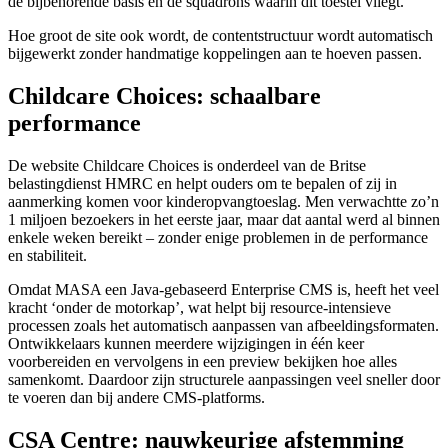
de bijbehorende basis en de squadrons waarin dit toestel vliegt.
Hoe groot de site ook wordt, de contentstructuur wordt automatisch
bijgewerkt zonder handmatige koppelingen aan te hoeven passen.
Childcare Choices: schaalbare
performance
De website Childcare Choices is onderdeel van de Britse
belastingdienst HMRC en helpt ouders om te bepalen of zij in
aanmerking komen voor kinderopvangtoeslag. Men verwachtte zo’n
1 miljoen bezoekers in het eerste jaar, maar dat aantal werd al binnen
enkele weken bereikt – zonder enige problemen in de performance
en stabiliteit.
Omdat MASA een Java-gebaseerd Enterprise CMS is, heeft het veel
kracht ‘onder de motorkap’, wat helpt bij resource-intensieve
processen zoals het automatisch aanpassen van afbeeldingsformaten.
Ontwikkelaars kunnen meerdere wijzigingen in één keer
voorbereiden en vervolgens in een preview bekijken hoe alles
samenkomt. Daardoor zijn structurele aanpassingen veel sneller door
te voeren dan bij andere CMS-platforms.
CSA Centre: nauwkeurige afstemming