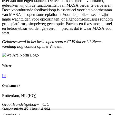
over aan hun eigen klanten. De feedback die hieruit voortkomt,
gebruiken wij om de functionaliteit van MASA verder te verbeteren.
Deze voortdurende feedbackloop is essentieel voor het voortbestaan
van MASA als open-sourceplatform. Voor de publieke sector zijn
lange wachttijden voor oplossingen, of eigendomsdiscussies rondom
grote platforms, simpelweg geen optie. Patches en fixes moeten snel
en betrouwbaar worden geleverd — precies dat is waar MASA voor
staat.
Geïnteresseerd in het beste open source CMS dat er is? Neem
vandaag nog contact op met Vincent.
Volg op:
Li
Ons kantoor
Rotterdam, NL (HQ)
Groot Handelsgebouw - CIC
Stationsplein 45, Unit A4.004
3013 AK Rotterdam
English