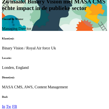
Zo maakt Binary Vision met MASA CMS
echte impact in de publieke sector
Vincent de Winter
Managing Director
Klant(en):
Binary Vision / Royal Air force Uk
Locatie:
Londen, England
Dienst(en):
MASA CMS, AWS, Content Management
Deel:
In
Tw
FB