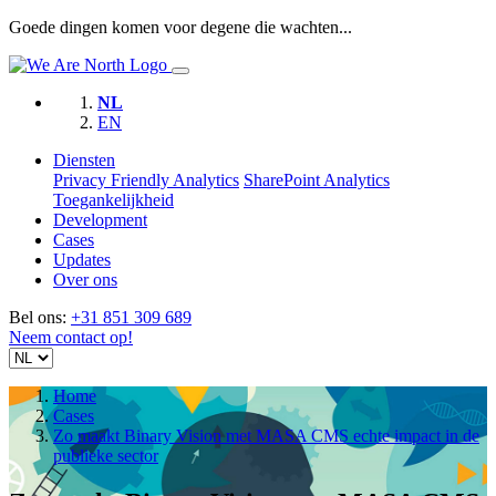
Goede dingen komen voor degene die wachten...
NL
EN
Diensten
Privacy Friendly Analytics
SharePoint Analytics
Toegankelijkheid
Development
Cases
Updates
Over ons
Bel ons:
+31 851 309 689
Neem contact op!
Home
Cases
Zo maakt Binary Vision met MASA CMS echte impact in de
publieke sector