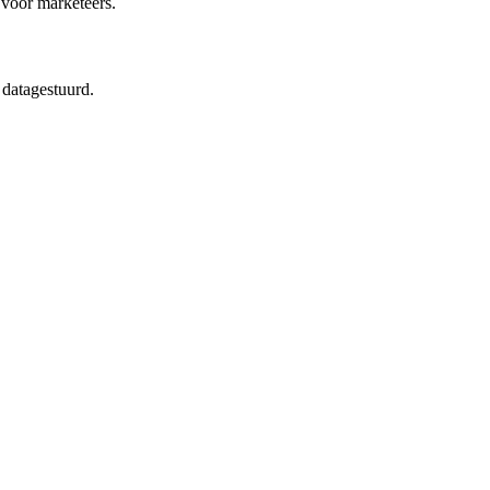
 voor marketeers.
 datagestuurd.