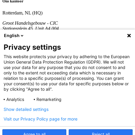
Ons kantoor
Rotterdam, NL (HQ)
Groot Handelsgebouw - CIC
Stationsplein 45, Unit A4.004
3013 AK Rotterdam
English
Nederland
Privacy settings
KVK nummer: 70361746
BTW nummer: NL858290996B01
This website protects your privacy by adhering to the European
Union General Data Protection Regulation (GDPR). We will not
Bel:
+31 851 309 689
use your data for any purpose that you do not consent to and
only to the extent not exceeding data which is necessary in
Bedrijf
relation to a specific purpose(s) of processing. You can grant
your consent(s) to use your data for specific purposes below or
Diensten
by clicking "Agree to all".
Development
Analytics
Remarketing
Cases
Updates
Show detailed settings
Over ons
Visit our Privacy Policy page for more
©2022-2026 We Are North Groep BV ®. Alle rechten
voorbehouden
Agree to all
Reject all