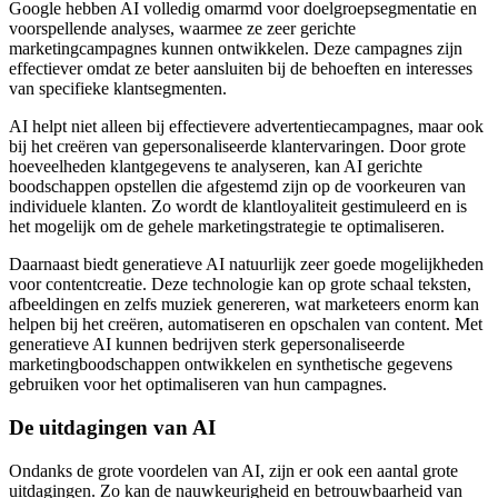
Google hebben AI volledig omarmd voor doelgroepsegmentatie en
voorspellende analyses, waarmee ze zeer gerichte
marketingcampagnes kunnen ontwikkelen. Deze campagnes zijn
effectiever omdat ze beter aansluiten bij de behoeften en interesses
van specifieke klantsegmenten.
AI helpt niet alleen bij effectievere advertentiecampagnes, maar ook
bij het creëren van gepersonaliseerde klantervaringen. Door grote
hoeveelheden klantgegevens te analyseren, kan AI gerichte
boodschappen opstellen die afgestemd zijn op de voorkeuren van
individuele klanten. Zo wordt de klantloyaliteit gestimuleerd en is
het mogelijk om de gehele marketingstrategie te optimaliseren.
Daarnaast biedt generatieve AI natuurlijk zeer goede mogelijkheden
voor contentcreatie. Deze technologie kan op grote schaal teksten,
afbeeldingen en zelfs muziek genereren, wat marketeers enorm kan
helpen bij het creëren, automatiseren en opschalen van content. Met
generatieve AI kunnen bedrijven sterk gepersonaliseerde
marketingboodschappen ontwikkelen en synthetische gegevens
gebruiken voor het optimaliseren van hun campagnes.
De uitdagingen van AI
Ondanks de grote voordelen van AI, zijn er ook een aantal grote
uitdagingen. Zo kan de nauwkeurigheid en betrouwbaarheid van