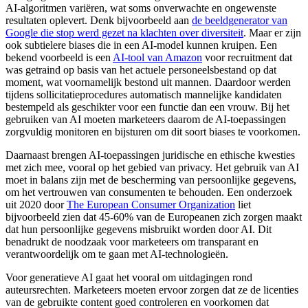
AI-algoritmen variëren, wat soms onverwachte en ongewenste
resultaten oplevert. Denk bijvoorbeeld aan
de beeldgenerator van
Google die stop werd gezet na klachten over diversiteit
. Maar er zijn
ook subtielere biases die in een AI-model kunnen kruipen. Een
bekend voorbeeld is een
AI-tool van Amazon
voor recruitment dat
was getraind op basis van het actuele personeelsbestand op dat
moment, wat voornamelijk bestond uit mannen. Daardoor werden
tijdens sollicitatieprocedures automatisch mannelijke kandidaten
bestempeld als geschikter voor een functie dan een vrouw. Bij het
gebruiken van AI moeten marketeers daarom de AI-toepassingen
zorgvuldig monitoren en bijsturen om dit soort biases te voorkomen.
Daarnaast brengen AI-toepassingen juridische en ethische kwesties
met zich mee, vooral op het gebied van privacy. Het gebruik van AI
moet in balans zijn met de bescherming van persoonlijke gegevens,
om het vertrouwen van consumenten te behouden. Een onderzoek
uit 2020 door
The European Consumer Organization
liet
bijvoorbeeld zien dat 45-60% van de Europeanen zich zorgen maakt
dat hun persoonlijke gegevens misbruikt worden door AI. Dit
benadrukt de noodzaak voor marketeers om transparant en
verantwoordelijk om te gaan met AI-technologieën.
Voor generatieve AI gaat het vooral om uitdagingen rond
auteursrechten. Marketeers moeten ervoor zorgen dat ze de licenties
van de gebruikte content goed controleren en voorkomen dat