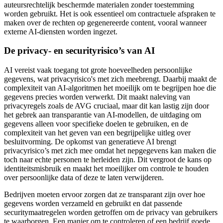
auteursrechtelijk beschermde materialen zonder toestemming
worden gebruikt. Het is ook essentieel om contractuele afspraken te
maken over de rechten op gegenereerde content, vooral wanneer
externe AI-diensten worden ingezet.
De privacy- en securityrisico’s van AI
AI vereist vaak toegang tot grote hoeveelheden persoonlijke
gegevens, wat privacyrisico's met zich meebrengt. Daarbij maakt de
complexiteit van AI-algoritmen het moeilijk om te begrijpen hoe die
gegevens precies worden verwerkt. Dit maakt naleving van
privacyregels zoals de AVG cruciaal, maar dit kan lastig zijn door
het gebrek aan transparantie van AI-modellen, de uitdaging om
gegevens alleen voor specifieke doelen te gebruiken, en de
complexiteit van het geven van een begrijpelijke uitleg over
besluitvorming. De opkomst van generatieve AI brengt
privacyrisico’s met zich mee omdat het nepgegevens kan maken die
toch naar echte personen te herleiden zijn. Dit vergroot de kans op
identiteitsmisbruik en maakt het moeilijker om controle te houden
over persoonlijke data of deze te laten verwijderen.
Bedrijven moeten ervoor zorgen dat ze transparant zijn over hoe
gegevens worden verzameld en gebruikt en dat passende
securitymaatregelen worden getroffen om de privacy van gebruikers
te waarborgen. Een manier om te controleren of een bedrijf goede